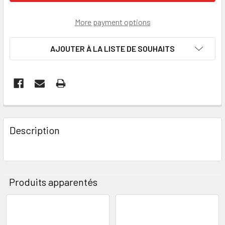
More payment options
AJOUTER À LA LISTE DE SOUHAITS
SOUVENT
ACHETÉS
Description
ENSEMBLE
:
SÉLECTIONNER
Produits apparentés
TOUT
AJOUTER LE
Produits
PRODUIT