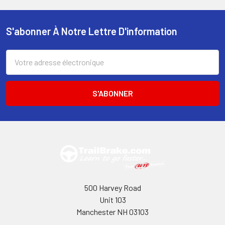
S'abonner À Notre Lettre D'information
Pied
de
Adresse
électronique
page
500 Harvey Road
Unit 103
Manchester NH 03103