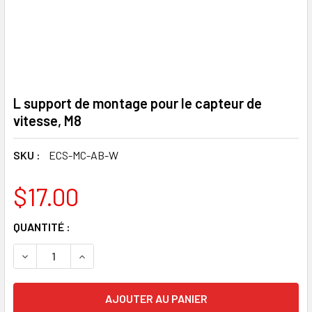
L support de montage pour le capteur de
vitesse, M8
SKU :
ECS-MC-AB-W
$17.00
STOCK
QUANTITÉ :
ACTUEL
DIMINUTION QUANTITÉ DE L SUPPORT DE MONTAGE POUR C
AUGMENTATION DE LA QUANTITÉ DE L SUPPORT
: