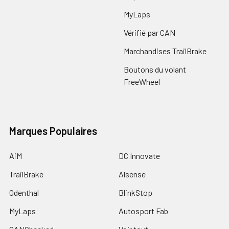
MyLaps
Vérifié par CAN
Marchandises TrailBrake
Boutons du volant
FreeWheel
Marques Populaires
AiM
DC Innovate
TrailBrake
Alsense
Odenthal
BlinkStop
MyLaps
Autosport Fab