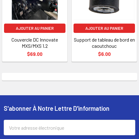
AJOUTER AU PANIER
AJOUTER AU PANIER
Couvercle DC Innovate
Support de tableau de bord en
MXS/MXS 1.2
caoutchouc
$69.00
$6.00
S'abonner À Notre Lettre D'information
Pied
de
Adresse
électronique
page