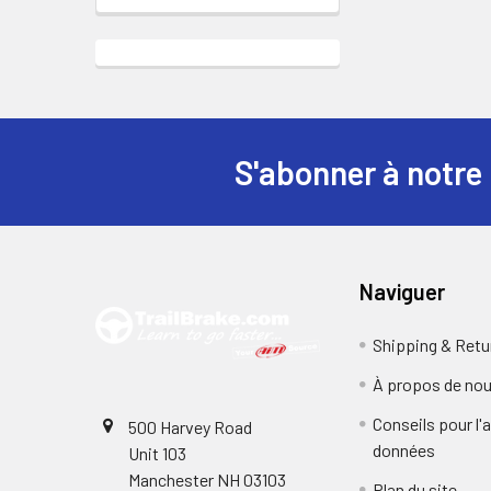
S'abonner à notre 
Pied
de
page
Naviguer
Shipping & Retu
À propos de no
Conseils pour l'
500 Harvey Road
données
Unit 103
Manchester NH 03103
Plan du site