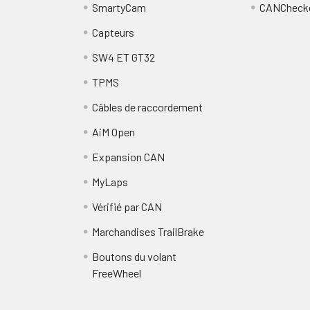
SmartyCam
CANCheck
Capteurs
SW4 ET GT32
TPMS
Câbles de raccordement
AiM Open
Expansion CAN
MyLaps
Vérifié par CAN
Marchandises TrailBrake
Boutons du volant
FreeWheel