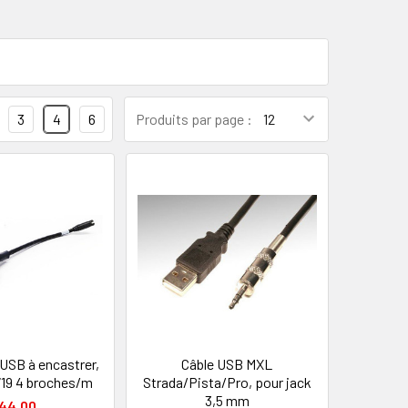
3
4
6
Produits par page :
 USB à encastrer,
Câble USB MXL
719 4 broches/m
Strada/Pista/Pro, pour jack
3,5 mm
44.00