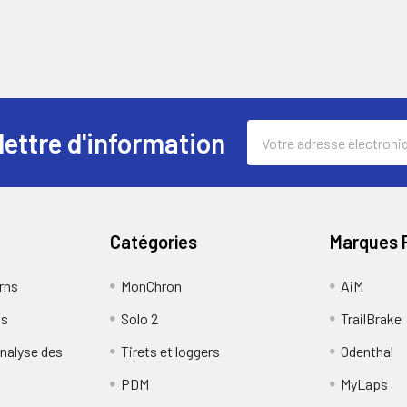
Adresse
lettre d'information
électronique
Catégories
Marques 
rns
MonChron
AiM
us
Solo 2
TrailBrake
analyse des
Tirets et loggers
Odenthal
PDM
MyLaps