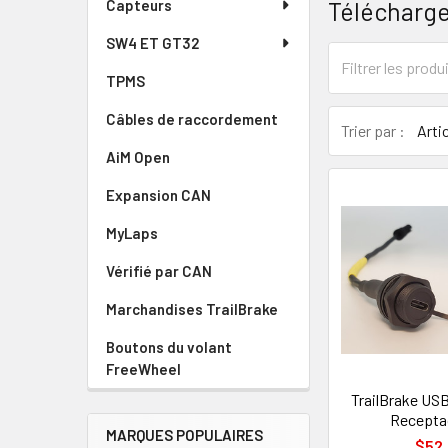
Télécharge
Capteurs
SW4 ET GT32
TPMS
Câbles de raccordement
Trier par :
AiM Open
Expansion CAN
MyLaps
Vérifié par CAN
Marchandises TrailBrake
Boutons du volant
FreeWheel
TrailBrake US
Receptac
MARQUES POPULAIRES
$52