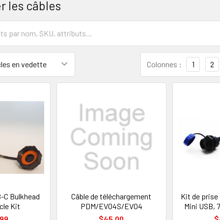
r les câbles
Colonnes :
1
2
B-C Bulkhead
Câble de téléchargement
Kit de prise
le Kit
PDM/EVO4S/EVO4
Mini USB, 
.99
$45.00
$