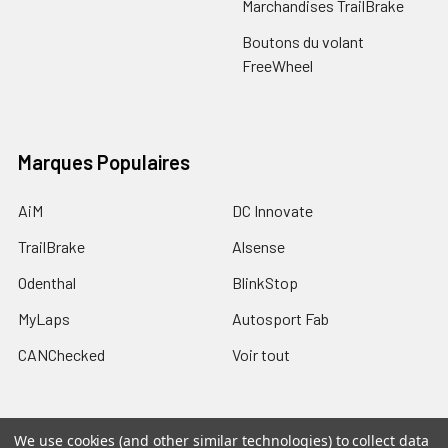
Marchandises TrailBrake
Boutons du volant
FreeWheel
Marques Populaires
AiM
DC Innovate
TrailBrake
Alsense
Odenthal
BlinkStop
MyLaps
Autosport Fab
CANChecked
Voir tout
We use cookies (and other similar technologies) to collect data