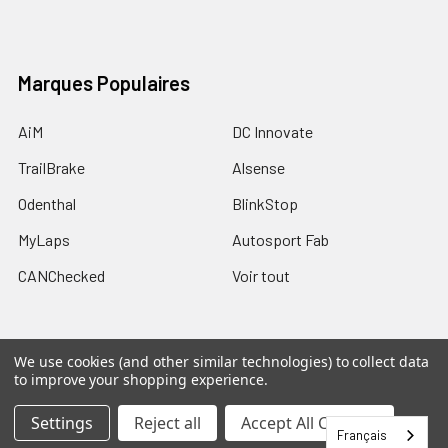
Marques Populaires
AiM
DC Innovate
TrailBrake
Alsense
Odenthal
BlinkStop
MyLaps
Autosport Fab
CANChecked
Voir tout
We use cookies (and other similar technologies) to collect data
to improve your shopping experience.
©
2026
Trailbrake.com.
Settings
Reject all
Accept All Cookies
Français