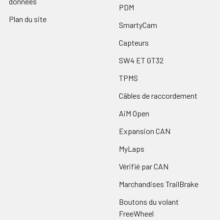
données
PDM
Plan du site
SmartyCam
Capteurs
SW4 ET GT32
TPMS
Câbles de raccordement
AiM Open
Expansion CAN
MyLaps
Vérifié par CAN
Marchandises TrailBrake
Boutons du volant
FreeWheel