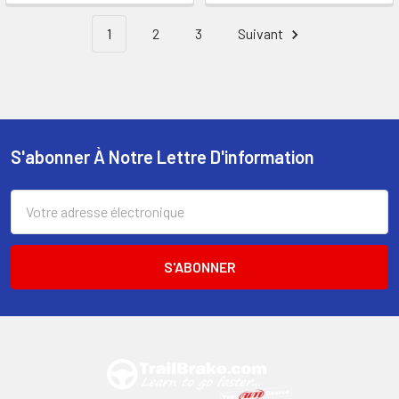
1
2
3
Suivant
S'abonner À Notre Lettre D'information
Pied
de
Adresse
électronique
page