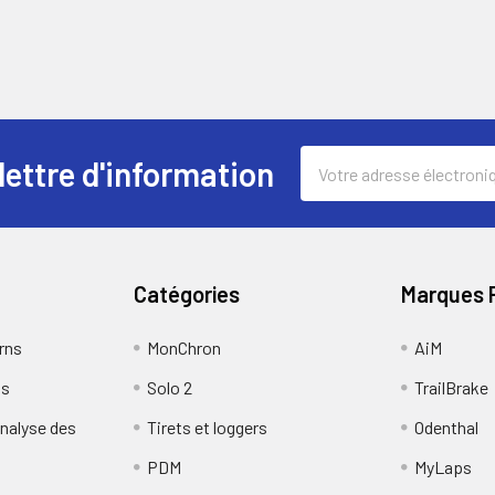
Adresse
lettre d'information
électronique
Catégories
Marques 
rns
MonChron
AiM
us
Solo 2
TrailBrake
analyse des
Tirets et loggers
Odenthal
PDM
MyLaps