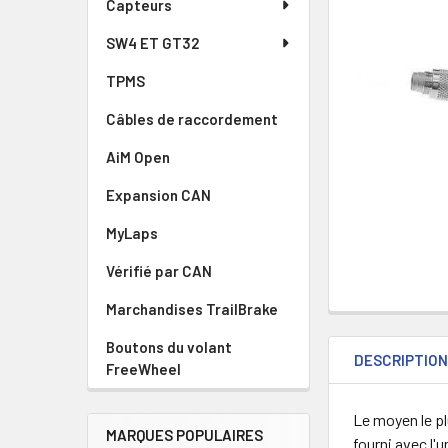
PRODUIT
Capteurs
SÉLECTIONN
AU PANIER
SW4 ET GT32
TPMS
Câbles de raccordement
AiM Open
Expansion CAN
MyLaps
Vérifié par CAN
Marchandises TrailBrake
Boutons du volant
DESCRIPTIO
FreeWheel
Le moyen le pl
MARQUES POPULAIRES
fourni avec l'u