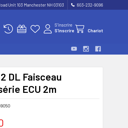
Road Unit 103 Manchester NH 03103
603-232-9096
S'inscrire
S'inscrire
Chariot
2 DL Faisceau
érie ECU 2m
89050
0