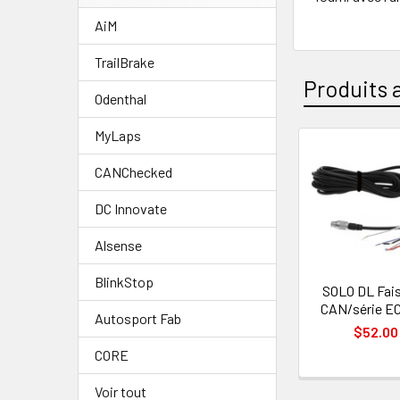
AiM
TrailBrake
Produits 
Odenthal
MyLaps
Produits
CANChecked
apparenté
DC Innovate
Alsense
BlinkStop
SOLO DL Fai
CAN/série E
Autosport Fab
$52.00
CORE
Voir tout