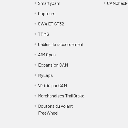
SmartyCam
CANCheck
Capteurs
SW4 ET GT32
TPMS
Câbles de raccordement
AiM Open
Expansion CAN
MyLaps
Vérifié par CAN
Marchandises TrailBrake
Boutons du volant
FreeWheel