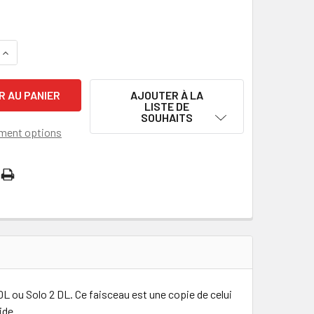
A QUANTITÉ DE SOLO 2 DL 2M CAN/SERIAL ECU HARNESS
AUGMENTATION DE LA QUANTITÉ DE SOLO 2 DL 2M CAN/SERIA
AJOUTER À LA
LISTE DE
SOUHAITS
ment options
DL ou Solo 2 DL. Ce faisceau est une copie de celui
ide.