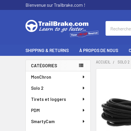
Bienvenue sur Trailbrake.com !
Recherche
SHIPPING & RETURNS
À PROPOS DE NOUS
ACCUEIL
SOLO 2
CATÉGORIES
Encadré
SOUVENT
MonChron
ACHETÉS
Solo 2
ENSEMBLE
:
Tirets et loggers
SÉLECTIONNER
PDM
TOUT
SmartyCam
AJOUTER LE