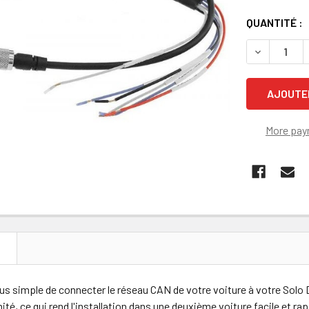
É
STOCK
QUANTITÉ :
ACTUEL
DIMINUER L
:
More pay
N
us simple de connecter le réseau CAN de votre voiture à votre Solo 
nité, ce qui rend l'installation dans une deuxième voiture facile et rap