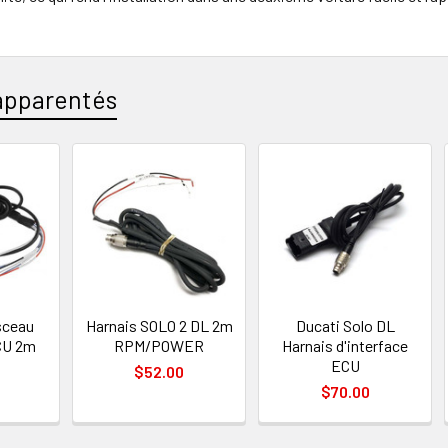
apparentés
s
sceau
Harnais SOLO 2 DL 2m
Ducati Solo DL
CU 2m
RPM/POWER
Harnais d'interface
ECU
$52.00
$70.00