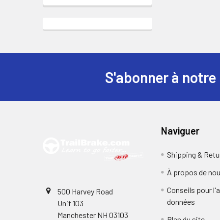
S'abonner à notre 
Pied
de
page
Naviguer
Shipping & Retu
À propos de no
Conseils pour l'
500 Harvey Road
données
Unit 103
Manchester NH 03103
Plan du site