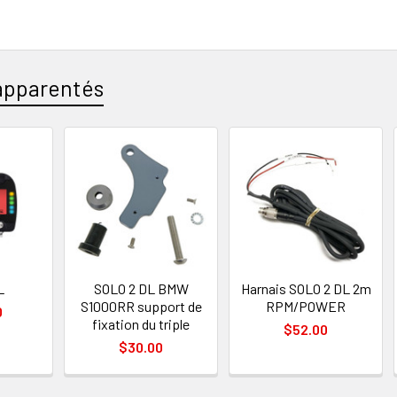
apparentés
s
L
SOLO 2 DL BMW
Harnais SOLO 2 DL 2m
S1000RR support de
RPM/POWER
0
fixation du triple
$52.00
$30.00