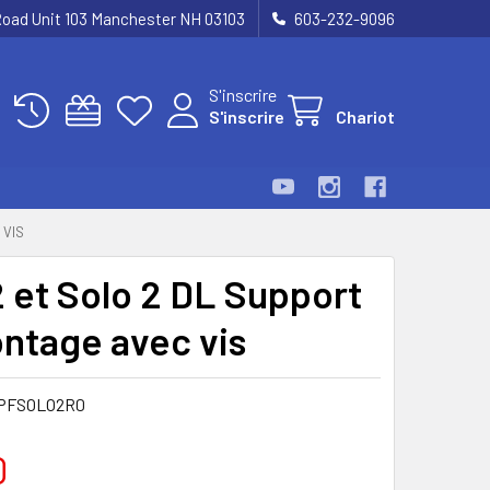
Road Unit 103 Manchester NH 03103
603-232-9096
S'inscrire
S'inscrire
Chariot
 VIS
2 et Solo 2 DL Support
ntage avec vis
PFSOLO2R0
0