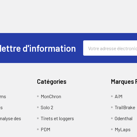
Adresse
lettre d'information
électronique
Catégories
Marques 
rns
MonChron
AiM
us
Solo 2
TrailBrake
analyse des
Tirets et loggers
Odenthal
PDM
MyLaps