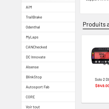
AiM
TrailBrake
Produits 
Odenthal
MyLaps
Produits
CANChecked
apparenté
DC Innovate
Alsense
BlinkStop
Solo 2 D
$849.0
Autosport Fab
CORE
Voir tout