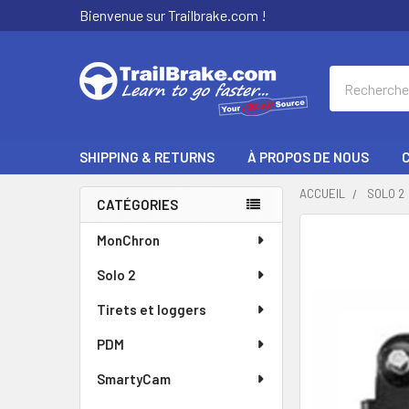
Bienvenue sur Trailbrake.com !
Recherche
SHIPPING & RETURNS
À PROPOS DE NOUS
ACCUEIL
SOLO 2
CATÉGORIES
Encadré
SOUVENT
MonChron
ACHETÉS
Solo 2
ENSEMBLE
:
Tirets et loggers
SÉLECTIONNER
PDM
TOUT
SmartyCam
AJOUTER LE