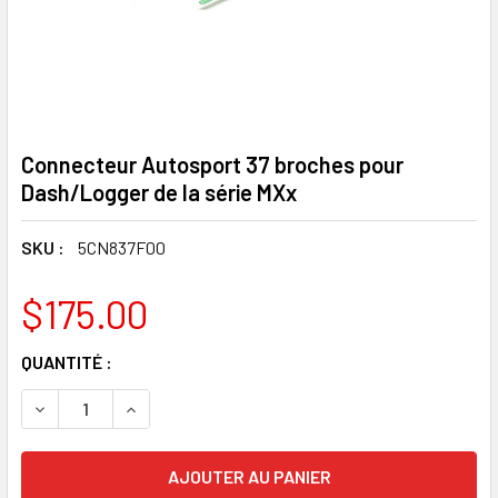
Connecteur Autosport 37 broches pour
Dash/Logger de la série MXx
SKU :
5CN837F00
$175.00
STOCK
QUANTITÉ :
ACTUEL
DIMINUTION DE LA QUANTITÉ DE CONNECTEURS AUTOSPOR
AUGMENTATION DE LA QUANTITÉ DE CONNECTE
: