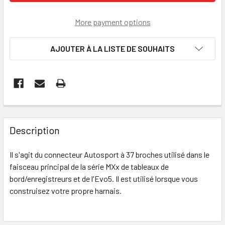
More payment options
AJOUTER À LA LISTE DE SOUHAITS
SOUVENT
ACHETÉS
Description
ENSEMBLE
:
Il s'agit du connecteur Autosport à 37 broches utilisé dans le
faisceau principal de la série MXx de tableaux de
SÉLECTIONNER
bord/enregistreurs et de l'Evo5. Il est utilisé lorsque vous
TOUT
construisez votre propre harnais.
AJOUTER LE
PRODUIT