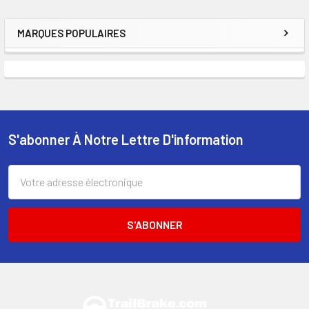
MARQUES POPULAIRES
Encadré
S'abonner À Notre Lettre D'information
Pied
de
Adresse
électronique
page